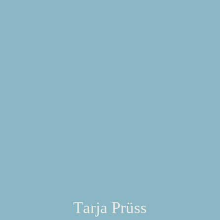
Laut & Leise
Stimme
Explore Project
Tarja Prüss