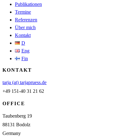
Publikationen
Termine
Referenzen
Über mich
Kontakt
D
Eng
Fin
KONTAKT
tarja (at) tarjapruess.de
+49 151-40 31 21 62
OFFICE
Taubenberg 19
88131 Bodolz
Germany