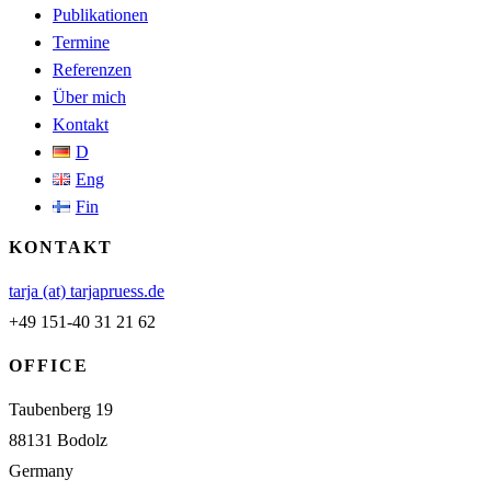
Publikationen
Termine
Referenzen
Über mich
Kontakt
D
Eng
Fin
KONTAKT
tarja (at) tarjapruess.de
+49 151-40 31 21 62
OFFICE
Taubenberg 19
88131 Bodolz
Germany