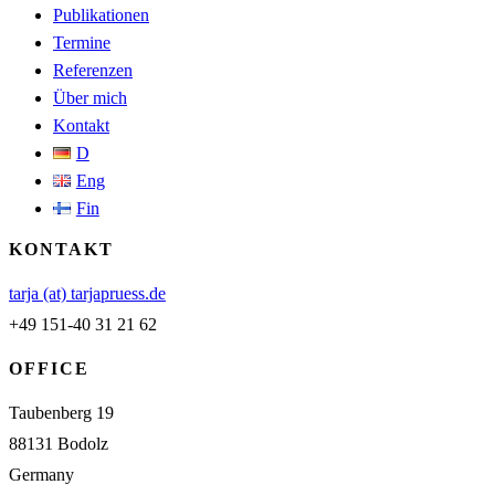
Publikationen
Termine
Referenzen
Über mich
Kontakt
D
Eng
Fin
KONTAKT
tarja (at) tarjapruess.de
+49 151-40 31 21 62
OFFICE
Taubenberg 19
88131 Bodolz
Germany