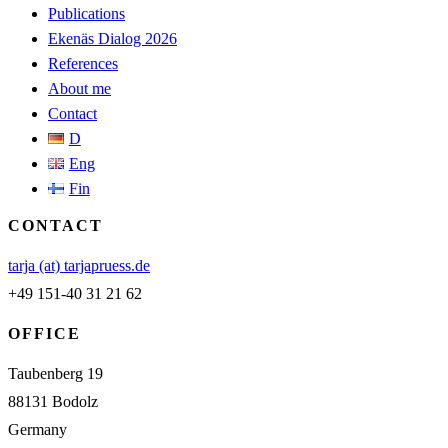
Publications
Ekenäs Dialog 2026
References
About me
Contact
D
Eng
Fin
CONTACT
tarja (at) tarjapruess.de
+49 151-40 31 21 62
OFFICE
Taubenberg 19
88131 Bodolz
Germany