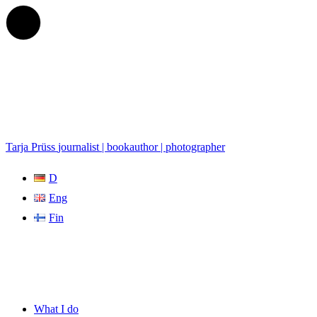
Tarja Prüss
journalist | bookauthor | photographer
D
Eng
Fin
What I do