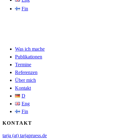
Fin
Was ich mache
Publikationen
Termine
Referenzen
Über mich
Kontakt
D
Eng
Fin
KONTAKT
tarja (at) tarjapruess.de