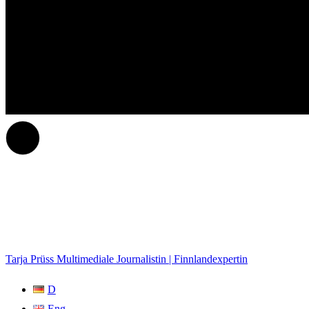
Tarja Prüss
Multimediale Journalistin | Finnlandexpertin
D
Eng