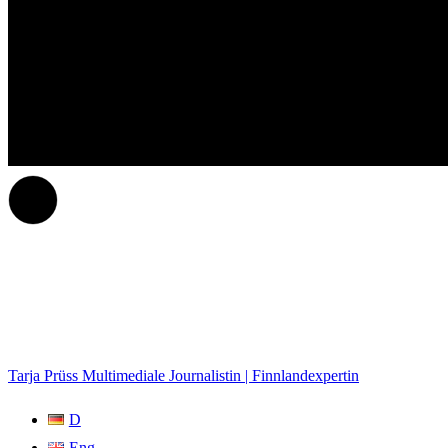
Tarja Prüss
Multimediale Journalistin | Finnlandexpertin
D
Eng