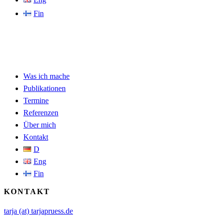
Fin
Was ich mache
Publikationen
Termine
Referenzen
Über mich
Kontakt
D
Eng
Fin
KONTAKT
tarja (at) tarjapruess.de