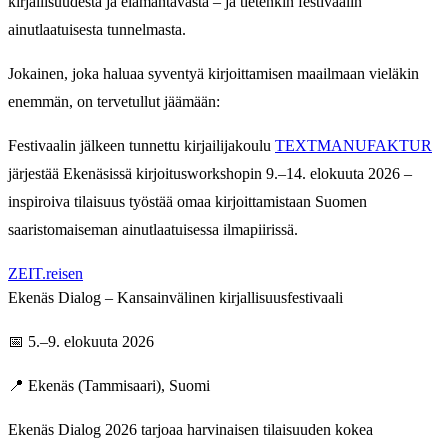
kirjallisuudesta ja elämäntavasta – ja tietenkin festivaalin
ainutlaatuisesta tunnelmasta.
Jokainen, joka haluaa syventyä kirjoittamisen maailmaan vieläkin
enemmän, on tervetullut jäämään:
Festivaalin jälkeen tunnettu kirjailijakoulu
TEXTMANUFAKTUR
järjestää Ekenäsissä kirjoitusworkshopin 9.–14. elokuuta 2026 –
inspiroiva tilaisuus työstää omaa kirjoittamistaan Suomen
saaristomaiseman ainutlaatuisessa ilmapiirissä.
ZEIT.reisen
Ekenäs Dialog – Kansainvälinen kirjallisuusfestivaali
📅 5.–9. elokuuta 2026
📍 Ekenäs (Tammisaari), Suomi
Ekenäs Dialog 2026 tarjoaa harvinaisen tilaisuuden kokea