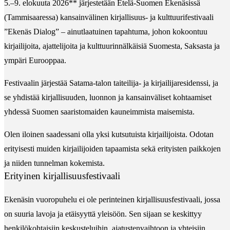
5.–9. elokuuta 2026** järjestetään Etelä-Suomen Ekenäsissä
(Tammisaaressa) kansainvälinen kirjallisuus- ja kulttuurifestivaali
”Ekenäs Dialog” – ainutlaatuinen tapahtuma, johon kokoontuu
kirjailijoita, ajattelijoita ja kulttuurinnälkäisiä Suomesta, Saksasta ja
ympäri Eurooppaa.
Festivaalin järjestää Satama-talon taiteilija- ja kirjailijaresidenssi, ja
se yhdistää kirjallisuuden, luonnon ja kansainväliset kohtaamiset
yhdessä Suomen saaristomaiden kauneimmista maisemista.
Olen iloinen saadessani olla yksi kutsutuista kirjailijoista. Odotan
erityisesti muiden kirjailijoiden tapaamista sekä erityisten paikkojen
ja niiden tunnelman kokemista.
Erityinen kirjallisuusfestivaali
Ekenäsin vuoropuhelu ei ole perinteinen kirjallisuusfestivaali, jossa
on suuria lavoja ja etäisyyttä yleisöön. Sen sijaan se keskittyy
henkilökohtaisiin keskusteluihin, ajatustenvaihtoon ja yhteisiin