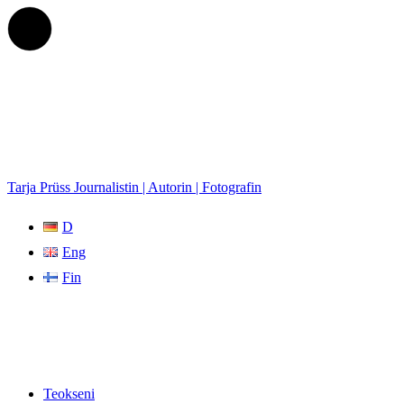
Tarja Prüss
Journalistin | Autorin | Fotografin
D
Eng
Fin
Teokseni