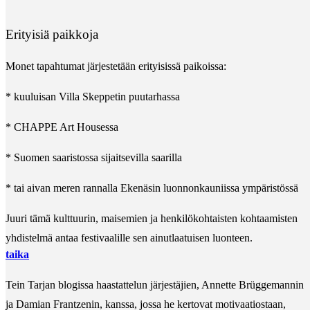
Erityisiä paikkoja
Monet tapahtumat järjestetään erityisissä paikoissa:
* kuuluisan Villa Skeppetin puutarhassa
* CHAPPE Art Housessa
* Suomen saaristossa sijaitsevilla saarilla
* tai aivan meren rannalla Ekenäsin luonnonkauniissa ympäristössä
Juuri tämä kulttuurin, maisemien ja henkilökohtaisten kohtaamisten
yhdistelmä antaa festivaalille sen ainutlaatuisen luonteen.
taika
Tein Tarjan blogissa haastattelun järjestäjien, Annette Brüggemannin
ja Damian Frantzenin, kanssa, jossa he kertovat motivaatiostaan,