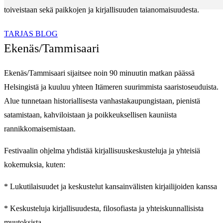
toiveistaan sekä paikkojen ja kirjallisuuden taianomaisuudesta.
TARJAS BLOG
Ekenäs/Tammisaari
Ekenäs/Tammisaari sijaitsee noin 90 minuutin matkan päässä
Helsingistä ja kuuluu yhteen Itämeren suurimmista saaristoseuduista.
Alue tunnetaan historiallisesta vanhastakaupungistaan, pienistä
satamistaan, kahviloistaan ja poikkeuksellisen kauniista
rannikkomaisemistaan.
Festivaalin ohjelma yhdistää kirjallisuuskeskusteluja ja yhteisiä
kokemuksia, kuten:
* Lukutilaisuudet ja keskustelut kansainvälisten kirjailijoiden kanssa
* Keskusteluja kirjallisuudesta, filosofiasta ja yhteiskunnallisista
muutoksista