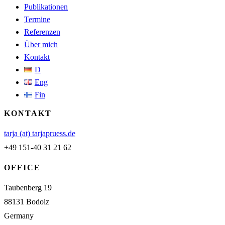
Publikationen
Termine
Referenzen
Über mich
Kontakt
D
Eng
Fin
KONTAKT
tarja (at) tarjapruess.de
+49 151-40 31 21 62
OFFICE
Taubenberg 19
88131 Bodolz
Germany