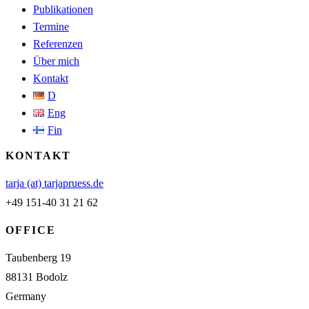
Publikationen
Termine
Referenzen
Über mich
Kontakt
D
Eng
Fin
KONTAKT
tarja (at) tarjapruess.de
+49 151-40 31 21 62
OFFICE
Taubenberg 19
88131 Bodolz
Germany