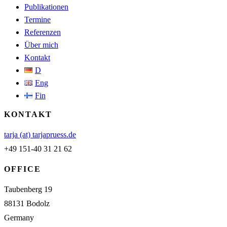
Publikationen
Termine
Referenzen
Über mich
Kontakt
D
Eng
Fin
KONTAKT
tarja (at) tarjapruess.de
+49 151-40 31 21 62
OFFICE
Taubenberg 19
88131 Bodolz
Germany