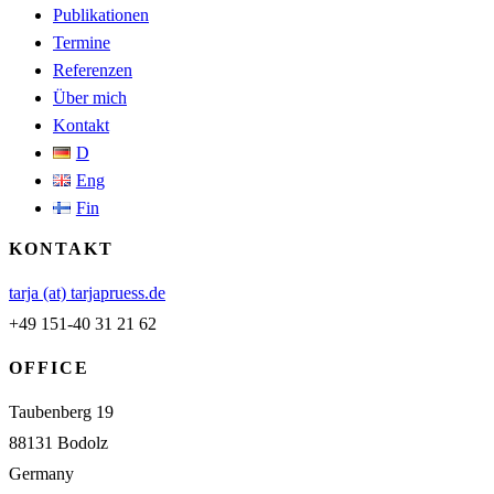
Publikationen
Termine
Referenzen
Über mich
Kontakt
D
Eng
Fin
KONTAKT
tarja (at) tarjapruess.de
+49 151-40 31 21 62
OFFICE
Taubenberg 19
88131 Bodolz
Germany