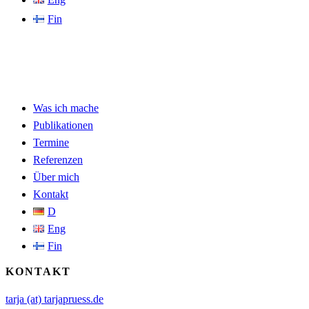
Fin
Was ich mache
Publikationen
Termine
Referenzen
Über mich
Kontakt
D
Eng
Fin
KONTAKT
tarja (at) tarjapruess.de