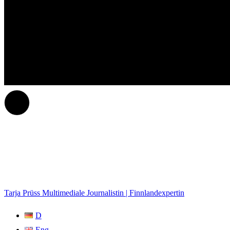
Tarja Prüss
Multimediale Journalistin | Finnlandexpertin
D
Eng