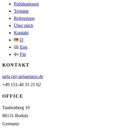
Publikationen
Termine
Referenzen
Über mich
Kontakt
D
Eng
Fin
KONTAKT
tarja (at) tarjapruess.de
+49 151-40 31 21 62
OFFICE
Taubenberg 19
88131 Bodolz
Germany