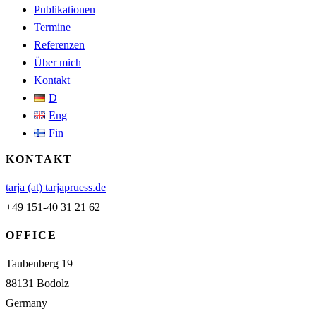
Publikationen
Termine
Referenzen
Über mich
Kontakt
D
Eng
Fin
KONTAKT
tarja (at) tarjapruess.de
+49 151-40 31 21 62
OFFICE
Taubenberg 19
88131 Bodolz
Germany