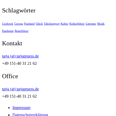
Schlagwörter
Conbook
Corona
Finnland
Glück
Glücksreport
Kultur
Kulturführer
Literatur
Musik
Pandemie
Reiseführer
Kontakt
tarja (at) tarjapruess.de
+49 151-40 31 21 62
Office
tarja (at) tarjapruess.de
+49 151-40 31 21 62
Impressum
Datenschutzerklärung