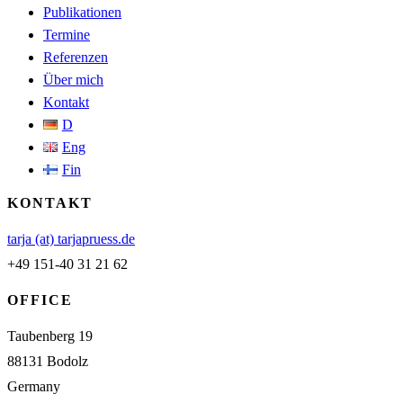
Publikationen
Termine
Referenzen
Über mich
Kontakt
D
Eng
Fin
KONTAKT
tarja (at) tarjapruess.de
+49 151-40 31 21 62
OFFICE
Taubenberg 19
88131 Bodolz
Germany